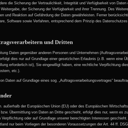
e die Sicherung der Vertraulichkeit, Integrität und Verfügbarkeit von Daten
e, Weitergabe, der Sicherung der Verfügbarkeit und ihrer Trennung. Des Weite
en und Reaktion auf Gefährdung der Daten gewährleisten. Ferner berücksicht
re, Software sowie Verfahren, entsprechend dem Prinzip des Datenschutzes 
ragsverarbeitern und Dritten
tung Daten gegenüber anderen Personen und Unternehmen (Auftragsverarbeiter
erfolgt dies nur auf Grundlage einer gesetzlichen Erlaubnis (z.B. wenn eine Üb
lung erforderlich ist), Sie eingewilligt haben, eine rechtliche Verpflichtung d
tern, etc.).
g von Daten auf Grundlage eines sog. „Auftragsverarbeitungsvertrages“ beauft
änder
(d.h. außerhalb der Europäischen Union (EU) oder des Europäischen Wirtscha
bzw. Übermittlung von Daten an Dritte geschieht, erfolgt dies nur, wenn es zur
n Verpflichtung oder auf Grundlage unserer berechtigten Interessen geschieht. 
ttland nur beim Vorliegen der besonderen Voraussetzungen der Art. 44 ff. DSG