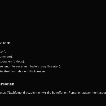
Daten:
sen).
nummern).
tografien, Videos).
ten, Interesse an Inhalten, Zugriffszeiten).
eräte-Informationen, IP-Adressen).
ersonen
tes (Nachfolgend bezeichnen wir die betroffenen Personen zusammenfassend